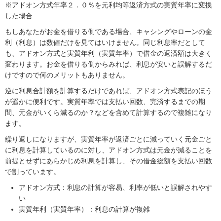
※アドオン方式年率２．０％を元利均等返済方式の実質年率に変換
した場合
もしあなたがお金を借りる側である場合、キャシングやローンの金
利（利息）は数値だけを見てはいけません。同じ利息率だとして
も、アドオン方式と実質年利（実質年率）で借金の返済額は大きく
変わります。お金を借りる側からみれば、利息が安いと誤解するだ
けですので何のメリットもありません。
逆に利息合計額を計算するだけであれば、アドオン方式表記のほう
が遥かに便利です。実質年率では支払い回数、完済するまでの期
間、元金がいくら減るのか？などを含めて計算するので複雑になり
ます。
繰り返しになりますが、実質年率が返済ごとに減っていく元金ごと
に利息を計算しているのに対し、アドオン方式は元金が減ることを
前提とせずにあらかじめ利息を計算し、その借金総額を支払い回数
で割っています。
アドオン方式：利息の計算が容易、利率が低いと誤解されやす
い
実質年利（実質年率）：利息の計算が複雑