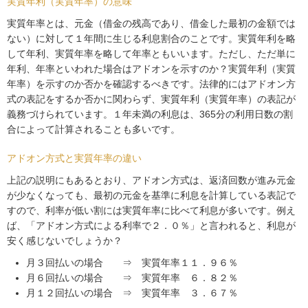
実質年利（実質年率）の意味
実質年率とは、元金（借金の残高であり、借金した最初の金額では
ない）に対して１年間に生じる利息割合のことです。実質年利を略
して年利、実質年率を略して年率ともいいます。ただし、ただ単に
年利、年率といわれた場合はアドオンを示すのか？実質年利（実質
年率）を示すのか否かを確認するべきです。法律的にはアドオン方
式の表記をするか否かに関わらず、実質年利（実質年率）の表記が
義務づけられています。１年未満の利息は、365分の利用日数の割
合によって計算されることも多いです。
アドオン方式と実質年率の違い
上記の説明にもあるとおり、アドオン方式は、返済回数が進み元金
が少なくなっても、最初の元金を基準に利息を計算している表記で
すので、利率が低い割には実質年率に比べて利息が多いです。例え
ば、「アドオン方式による利率で２．０％」と言われると、利息が
安く感じないでしょうか？
月３回払いの場合 ⇒ 実質年率１１．９６％
月６回払いの場合 ⇒ 実質年率 ６．８２％
月１２回払いの場合 ⇒ 実質年率 ３．６７％