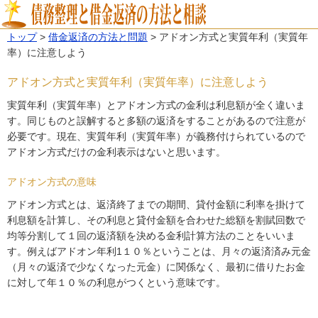
トップ
借金返済の方法と問題
アドオン方式と実質年利（実質年
率）に注意しよう
アドオン方式と実質年利（実質年率）に注意しよう
実質年利（実質年率）とアドオン方式の金利は利息額が全く違いま
す。同じものと誤解すると多額の返済をすることがあるので注意が
必要です。現在、実質年利（実質年率）が義務付けられているので
アドオン方式だけの金利表示はないと思います。
アドオン方式の意味
アドオン方式とは、返済終了までの期間、貸付金額に利率を掛けて
利息額を計算し、その利息と貸付金額を合わせた総額を割賦回数で
均等分割して１回の返済額を決める金利計算方法のことをいいま
す。例えばアドオン年利1１０％ということは、月々の返済済み元金
（月々の返済で少なくなった元金）に関係なく、最初に借りたお金
に対して年１０％の利息がつくという意味です。